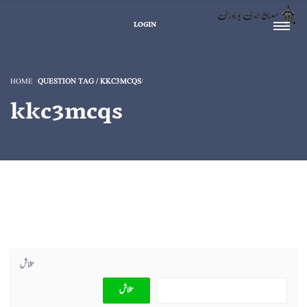
LOGIN
HOME
QUESTION TAG / KKC3MCQS
kkc3mcqs
تلاش
تلاش