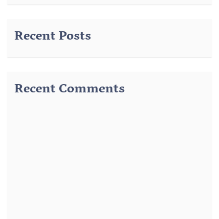
Recent Posts
Recent Comments
291
از
وضوء رسول – درس 3 – وضوء جبیرہ