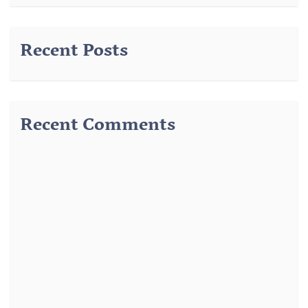
Recent Posts
Recent Comments
291
از
وضوء رسول – درس 3 – وضوء جبیرہ