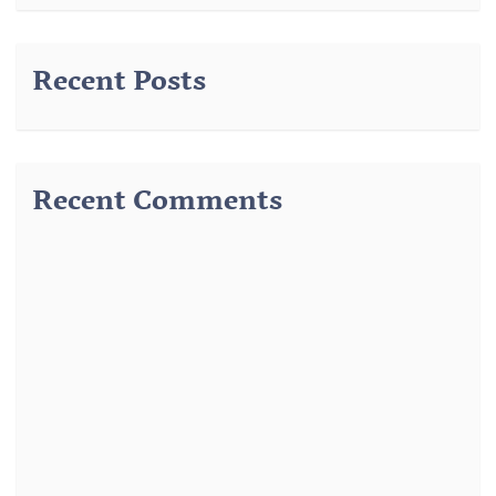
Recent Posts
Recent Comments
291
از
وضوء رسول – درس 3 – وضوء جبیرہ