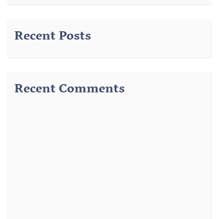
Recent Posts
Recent Comments
291
از
وضوء رسول – درس 3 – وضوء جبیرہ