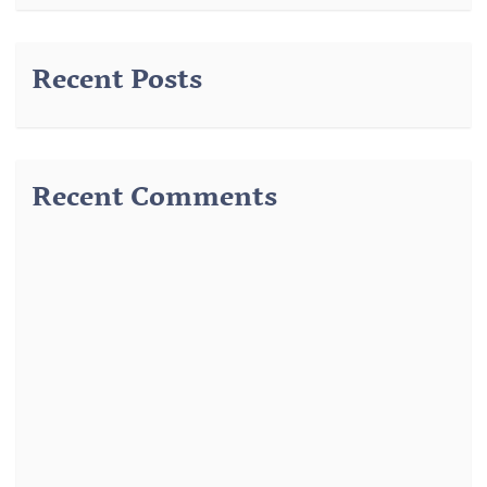
Recent Posts
Recent Comments
291
از
وضوء رسول – درس 3 – وضوء جبیرہ